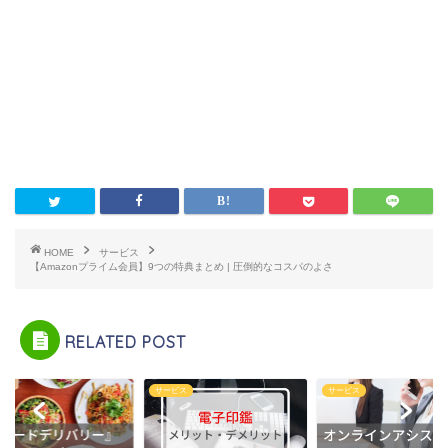
HOME
サービス
【Amazonプライム会員】9つの特典まとめ | 圧倒的なコスパのよさ
RELATED POST
u
サービス
サービス