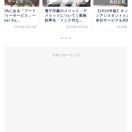
本国内にある「フード
電子印鑑のメリット・デ
【2020年版】オン
リバリーサービス」一
メリットについて | 業務
ンアシスタントとは
 Uber Ea...
効率化・インク代な...
各社サービスを比較 ..
2020年5月24日
2020年5月10日
2020年5
スポンサーリンク