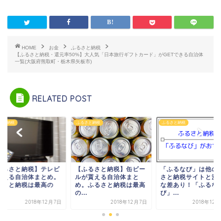
HOME
お金
ふるさと納税
【ふるさと納税・還元率50%】大人気「日本旅行ギフトカード」がGETできる自治体
一覧(大阪府熊取町・栃木県矢板市)
RELATED POST
さと納税
ふるさと納税
ふるさと納税
ふるさと納税】テレビ
【ふるさと納税】缶ビー
「ふるなび」は他の
貰える自治体まとめ。
ルが貰える自治体まと
さと納税サイトと決
るさと納税は最高の
め。ふるさと納税は最高
な差あり！「ふるな
.
の...
び」...
2018年12月7日
2018年12月7日
2018年12