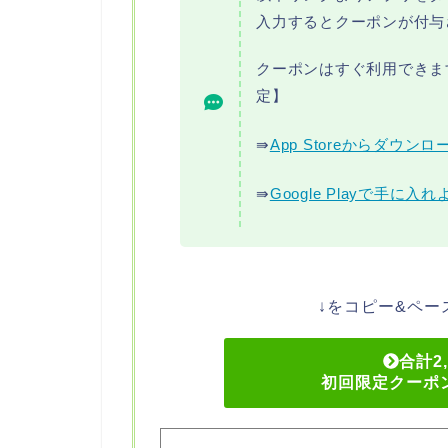
入力するとクーポンが付与
クーポンはすぐ利用できま
定】
⇛
App Storeからダウンロ
⇛
Google Playで手に入れ
↓をコピー&ペ
合計2
初回限定クーポン