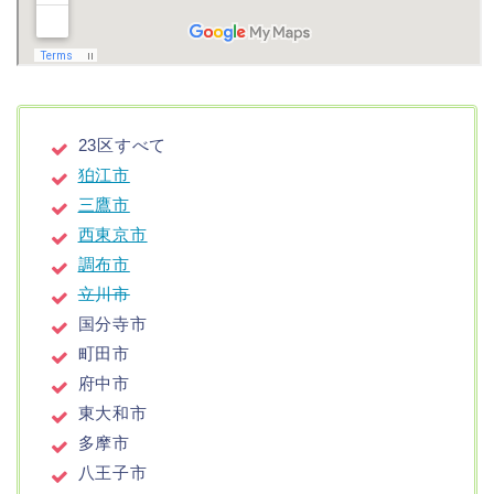
23区すべて
狛江市
三鷹市
西東京市
調布市
立川市
国分寺市
町田市
府中市
東大和市
多摩市
八王子市