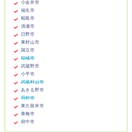
小金井市
福生市
昭島市
清瀬市
日野市
東村山市
国立市
稲城市
武蔵野市
小平市
武蔵村山市
あきる野市
羽村市
東久留米市
青梅市
府中市