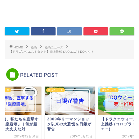
HOME
経済
経済ニュース
【ドラゴンクエストタクト】売上推移 (スクエニ) | DQタクト
RELATED POST
ニュース
経済ニュース
経済ニュース
0年後、私たちを直撃す
2009年リーマンショッ
【ドラクエウォーク
「医療崩壊」 | 何が起
ク以来の大恐慌を日銀が
上推移 (コロプラ・
も大丈夫な対...
警告
エニ)
2019年12月31日
2019年8月15日
2019年11