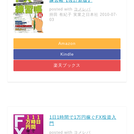
練習帳【改訂新版】
posted with
ヨメレバ
持田 有紀子 実業之日本社 2010-07-
03
Amazon
Kindle
楽天ブックス
1日1時間で1万円稼ぐFX投資入
門
posted with
ヨメレバ