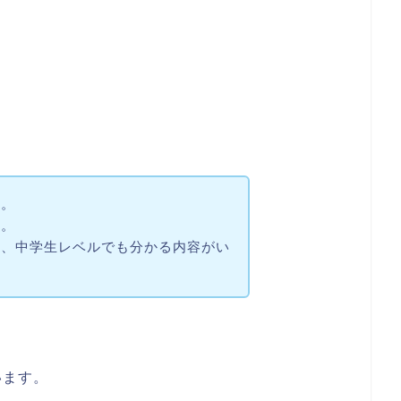
い。
い。
し、中学生レベルでも分かる内容がい
います。