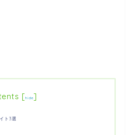
tents
[
]
hide
イト3選