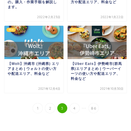
の。購入・作業手順を解説し
方や配送エリア、料金など
ます。
2022年2月23日
2022年1月22日
Wolt
Uber Eats
【Wolt】沖縄市 (沖縄県) エリ
【Uber Eats】伊勢崎市(群馬
アまとめ | ウォルトの使い方
県)エリアまとめ | ウーバーイ
や配送エリア、料金など
ーツの使い方や配送エリア、
料金など
2021年12月4日
2021年10月30日
...
1
2
3
4
86