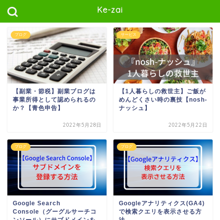
Ke-zai
ブログ
サービス
【副業・節税】副業ブログは
【1人暮らしの救世主】ご飯が
事業所得として認められるの
めんどくさい時の裏技【nosh-
か？【青色申告】
ナッシュ】
2022年5月28日
2022年5月22日
ブログ
ブログ
Google Search
Googleアナリティクス(GA4)
Console（グーグルサーチコ
で検索クエリを表示させる方
ンソール）にサブドメインを
法