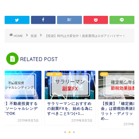
HOME
投資
【投資】時代は大変化中！資産運用はロボアドバイザー！
RELATED POST
副業・複業
投資
投資】不動産投資する
サラリーマンにおすすめ
【投資】「確定拠出
ら、ソーシャルレンデ
の副業FXを、始める為に
金」は節税効果抜群
ングでOK
すべきこと5つ(+1...
リット・デメリット
め...
2019年8月5日
2019年8月5日
2019年8