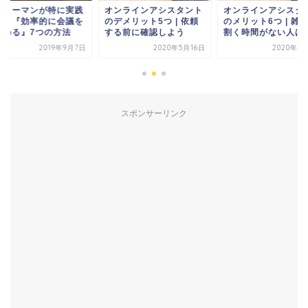
ラリーマンが特に実践
オンラインアシスタント
オンラインアシスタ
べき『効率的に会議を
のデメリット5つ | 依頼
のメリット6つ | 雑
すめる』7つの方法
する前に確認しよう
割く時間がない人は..
2019年9月7日
2020年5月16日
2020年5
スポンサーリンク