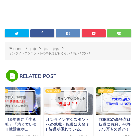
HOME
仕事
就活・就職
オンラインアシスタントの年収はどれぐらい？高い？安い？
RELATED POST
・就職
就活・就職
就活・就職
年後、10年後に「生き
オンラインアシスタント
TOEICの高得点は就
る会社」「消えている
への就職・転職は大変？
転職に有利。平均年
」 | 就活生や...
| 待遇が優れている...
370万もの差が！