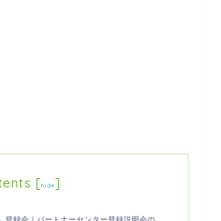
tents
[
]
hide
イーツ）登録会｜パートナーセンター登録説明会の