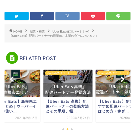
HOME
副業・複業
Uber Eats(配達パートナー)
【Uber Eats】配達パートナーの副業は、本業の会社にバレる？！
RELATED POST
 Eats
Uber Eats(配達パートナー)
Uber Eats(配達パートナー)
ber Eats】島根県エ
【Uber Eats 高槻】配
【Uber Eats】副
アまとめ | ウーバーイ
達パートナーの登録方法
すすめ配達パートナ
の使い...
とその手順、報...
はじめ方・稼ぎ...
2021年9月18日
2020年5月24日
2020年3