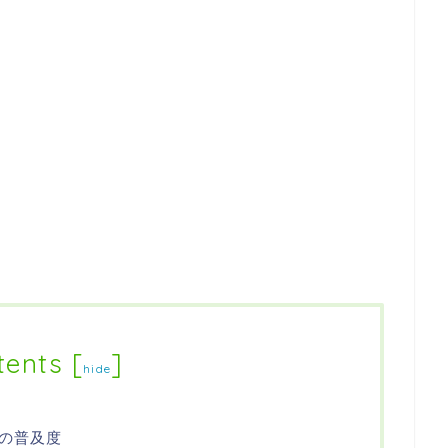
tents
[
]
hide
の普及度