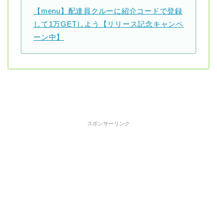
【menu】配達員クルーに紹介コードで登録
して1万GETしよう【リリース記念キャンペ
ーン中】
スポンサーリンク