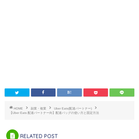
HOME
副業・複業
Uber Eats(配達パートナー)
【Uber Eats 配達パートナー向】配達バッグの使い方と固定方法
RELATED POST