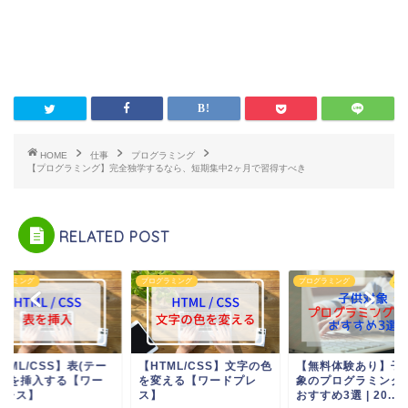
HOME
仕事
プログラミング
【プログラミング】完全独学するなら、短期集中2ヶ月で習得すべき
RELATED POST
グラミング
プログラミング
プログラミング
TML/CSS】表(テー
【HTML/CSS】文字の色
【無料体験あり】子
ル)を挿入する【ワー
を変える【ワードプレ
象のプログラミング
プレス】
ス】
おすすめ3選 | 20...