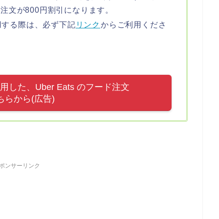
の注文が800円割引になります。
用する際は、必ず下記
リンク
からご利用くださ
た、Uber Eats のフード注文
ちらから(広告)
ポンサーリンク