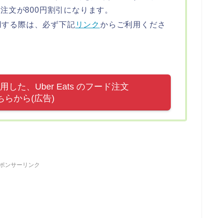
の注文が800円割引になります。
用する際は、必ず下記
リンク
からご利用くださ
た、Uber Eats のフード注文
ちらから(広告)
ポンサーリンク