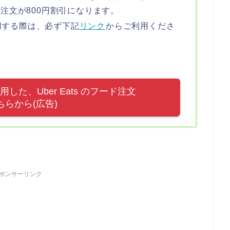
の注文が800円割引になります。
用する際は、必ず下記
リンク
からご利用くださ
た、Uber Eats のフード注文
ちらから(広告)
ポンサーリンク