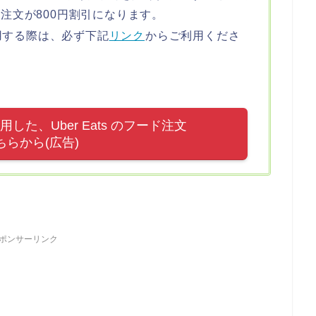
の注文が800円割引になります。
用する際は、必ず下記
リンク
からご利用くださ
た、Uber Eats のフード注文
ちらから(広告)
ポンサーリンク