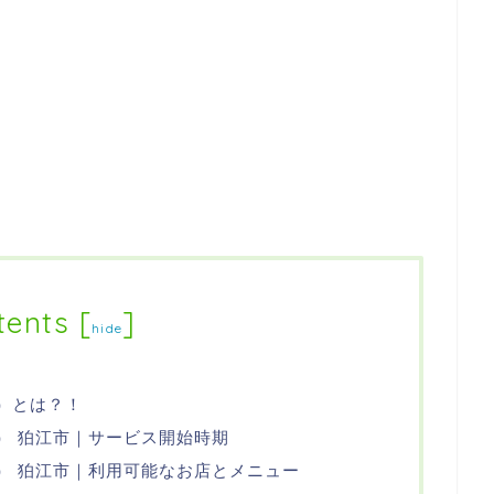
tents
[
]
hide
ツ）とは？！
ーツ） 狛江市｜サービス開始時期
ーツ） 狛江市｜利用可能なお店とメニュー